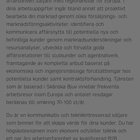
affärsdriven Säljare med regionansvar för Europa. I
dina arbetsuppgifter ingår bland annat att proaktivt
bearbeta din marknad genom olika försäljnings- och
marknadsföringsaktiviteter, identifiera och
kommunicera affärsnytta till potentiella nya och
befintliga kunder genom marknadsundersökningar och
resursanalyser, utveckla och förvalta goda
affärsrelationer till slutkunder och agentnätverk,
framtagande av kompletta anbud baserat på
ekonomiska och ingenjörsmässiga förutsättningar hos
potentiella kunder samt kontraktsförhandling.
Tjänsten
som är baserad i Skånska
Bjuv
innebär frekventa
arbetsresor inom Europa
och antalet resdagar
beräknas till omkring 70-100 st/år.
Du är en kommunikativ och teknikintresserad säljare
som brinner för att skapa värde för dina kunder. Du har
högskoleexamen inom ekonomi och/eller teknik och
ett par års arbetserfarenhet av kvalificerad B2B