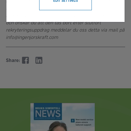
rekryterings-/bemannings-/annonseringsföretag eller
EDIT SETTINGS
liknande) undanbedes vänligen. Din ansökan kommer
sparas i vårt CRM-system för ev kontakt i framtiden
och önskar du att den tas bort efter slutfört
rekryteringsuppdrag meddelar du oss detta via mail på
info@ingenjorskraft.com
Share: