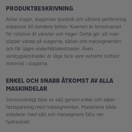
PRODUKTBESKRIVNING
Antal slagor, slagornas tjocklek och sållens perforering
anpassas till kundens behov. Kvarnen är konstruerad
för rotation åt vänster och höger. Detta gör att man
slipper vända på slagorna, sållen och malsegmenten
och får lägre underhållskostnader. Även
verktygskostnader är låga tack vare extremt slitfast
material i slagorna.
ENKEL OCH SNABB ÅTKOMST AV ALLA
MASKINDELAR
Servicevänligt byte av såll genom enkel och säker
fastspänning med malsegmenten. Maskinens båda
sidodelar med såll och malsegment fälls ner
hydrauliskt