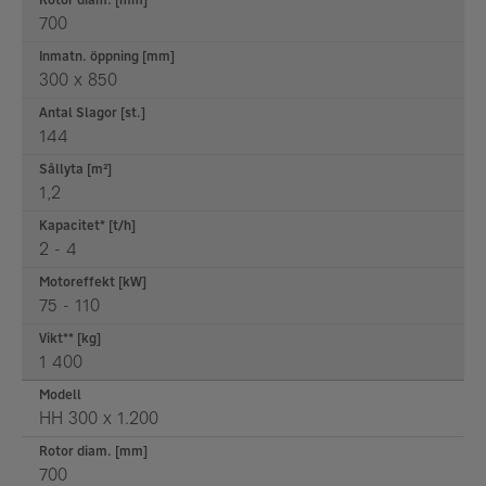
700
Inmatn. öppning [mm]
300 x 850
Antal Slagor [st.]
144
Sållyta [m²]
1,2
Kapacitet* [t/h]
2 - 4
Motoreffekt [kW]
75 - 110
Vikt** [kg]
1 400
Modell
HH 300 x 1.200
Rotor diam. [mm]
700