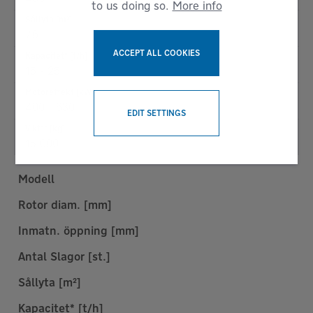
to us doing so.
More info
Sållyta [m²]
7,6
ACCEPT ALL COOKIES
Kapacitet* [t/h]
15 - 25
Motoreffekt [kW]
WITHDRAW CONSENT
400 - 630
EDIT SETTINGS
Vikt** [kg]
15 000
Modell
Rotor diam. [mm]
Inmatn. öppning [mm]
Antal Slagor [st.]
Sållyta [m²]
Kapacitet* [t/h]