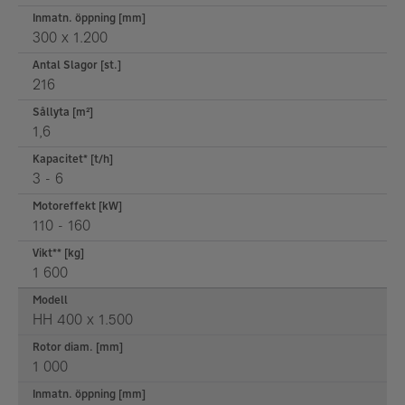
Inmatn. öppning [mm]
300 x 1.200
Antal Slagor [st.]
216
Sållyta [m²]
1,6
Kapacitet* [t/h]
3 - 6
Motoreffekt [kW]
110 - 160
Vikt** [kg]
1 600
Modell
HH 400 x 1.500
Rotor diam. [mm]
1 000
Inmatn. öppning [mm]