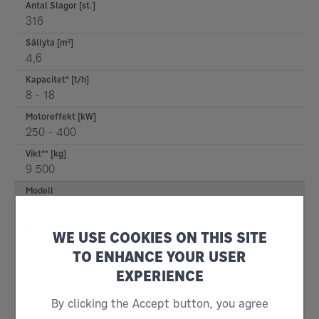
Antal Slagor [st.]
316
Sållyta [m²]
4,6
Kapacitet* [t/h]
8 - 18
Motoreffekt [kW]
250 - 400
Vikt** [kg]
9 500
Modell
HH 600 x 2.000
Rotor diam. [mm]
WE USE COOKIES ON THIS SITE
1 600
TO ENHANCE YOUR USER
Inmatn. öppning [mm]
EXPERIENCE
600 x 2.000
By clicking the Accept button, you agree
Antal Slagor [st.]
480