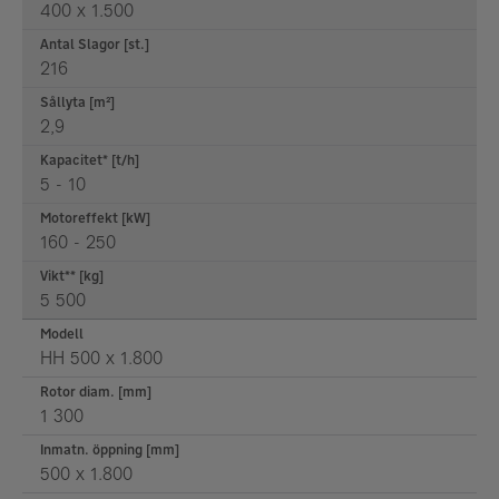
400 x 1.500
Antal Slagor [st.]
216
Sållyta [m²]
2,9
Kapacitet* [t/h]
5 - 10
Motoreffekt [kW]
160 - 250
Vikt** [kg]
5 500
Modell
HH 500 x 1.800
Rotor diam. [mm]
1 300
Inmatn. öppning [mm]
500 x 1.800